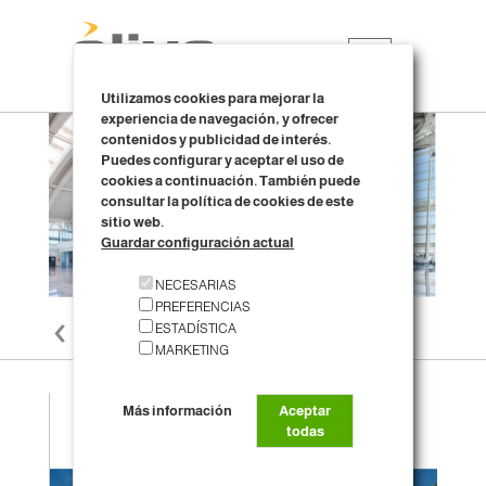
☰
Utilizamos cookies para mejorar la
experiencia de navegación, y ofrecer
contenidos y publicidad de interés.
Puedes configurar y aceptar el uso de
cookies a continuación. También puede
consultar la política de cookies de este
sitio web.
Guardar configuración actual
NECESARIAS
‹
›
PREFERENCIAS
uctural
Nueva terminal Internacional
ESTADÍSTICA
Aeropuerto de Argel
MARKETING
Más información
Aceptar
todas